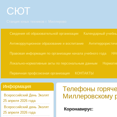
СЮТ
Станция юных техников г. Миллерово
Сведения об образовательной организации
Календарный учебны
Антикоррупционное образование и воспитание
Антитеррористич
Правовая информация по организации начала учебного года
НА
Локально-нормативные акты по персональным данным
Нормати
Первичная профсоюзная организация
КОНТАКТЫ
Информация
Телефоны горяче
Миллеровскому 
Всероссийский День Эколят
25 апреля 2026 года
Всероссийский день Эколят
Коронавирус:
25 апреля 2026 года