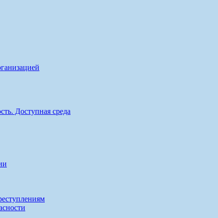
рганизацией
сть. Доступная среда
ии
реступлениям
асности