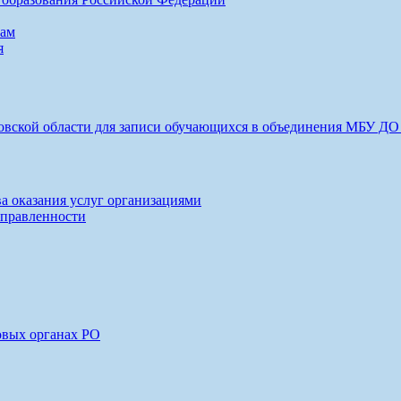
сам
я
товской области для записи обучающихся в объединения МБУ Д
ва оказания услуг организациями
аправленности
овых органах РО