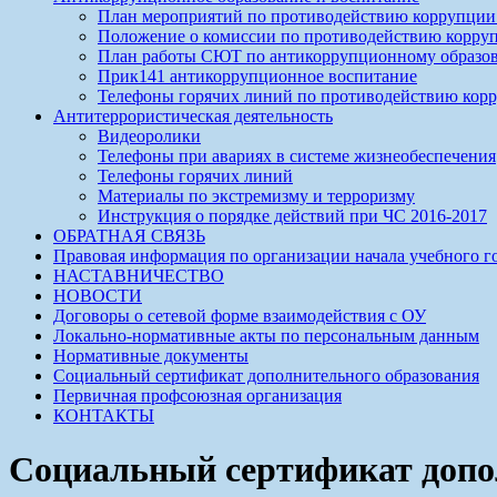
План мероприятий по противодействию коррупции 
Положение о комиссии по противодействию корр
План работы СЮТ по антикоррупционному образов
Прик141 антикоррупционное воспитание
Телефоны горячих линий по противодействию кор
Антитеррористическая деятельность
Видеоролики
Телефоны при авариях в системе жизнеобеспечения
Телефоны горячих линий
Материалы по экстремизму и терроризму
Инструкция о порядке действий при ЧС 2016-2017
ОБРАТНАЯ СВЯЗЬ
Правовая информация по организации начала учебного г
НАСТАВНИЧЕСТВО
НОВОСТИ
Договоры о сетевой форме взаимодействия с ОУ
Локально-нормативные акты по персональным данным
Нормативные документы
Социальный сертификат дополнительного образования
Первичная профсоюзная организация
КОНТАКТЫ
Социальный сертификат допо