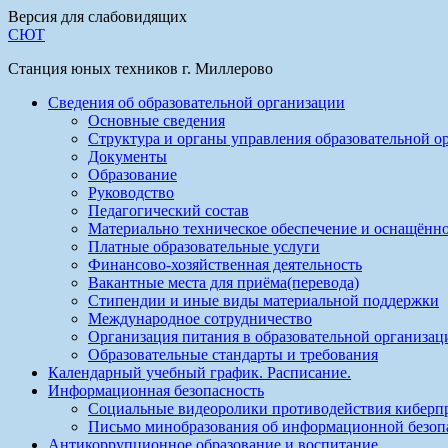
Версия для слабовидящих
СЮТ
Станция юных техников г. Миллерово
Сведения об образовательной организации
Основные сведения
Структура и органы управления образовательной о
Документы
Образование
Руководство
Педагогический состав
Материально техническое обеспечение и оснащённо
Платные образовательные услуги
Финансово-хозяйственная деятельность
Вакантные места для приёма(перевода)
Стипендии и иные виды материальной поддержки
Международное сотрудничество
Организация питания в образовательной организац
Образовательные стандарты и требования
Календарный учебный график. Расписание.
Информационная безопасность
Социальные видеоролики противодействия киберп
Письмо минобразования об информационной безоп
Антикоррупционное образование и воспитание