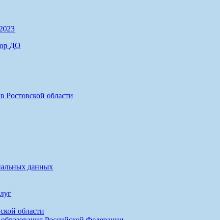
2023
тор ДО
в Ростовской области
нальных данных
луг
ской области
 образования Российской Федерации