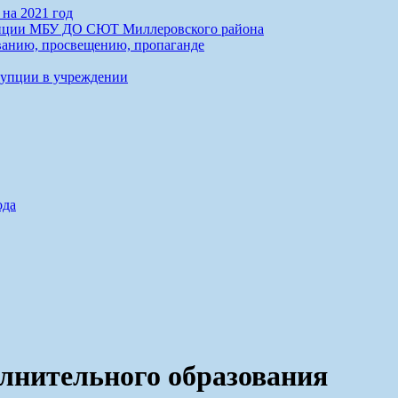
на 2021 год
упции МБУ ДО СЮТ Миллеровского района
анию, просвещению, пропаганде
рупции в учреждении
ода
лнительного образования