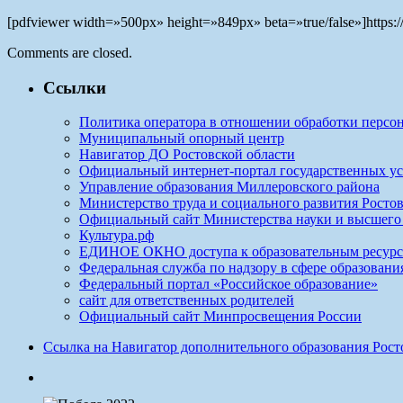
[pdfviewer width=»500px» height=»849px» beta=»true/false»]https:/
Comments are closed.
Ссылки
Политика оператора в отношении обработки персо
Муниципальный опорный центр
Навигатор ДО Ростовской области
Официальный интернет-портал государственных ус
Управление образования Миллеровского района
Министерство труда и социального развития Ростов
Официальный сайт Министерства науки и высшего
Культура.рф
ЕДИНОЕ ОКНО доступа к образовательным ресур
Федеральная служба по надзору в сфере образовани
Федеральный портал «Российское образование»
сайт для ответственных родителей
Официальный сайт Минпросвещения России
Ссылка на Навигатор дополнительного образования Рос