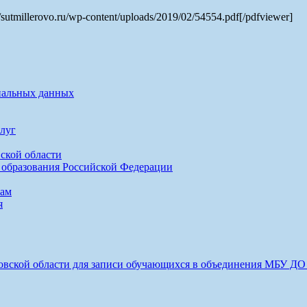
/sutmillerovo.ru/wp-content/uploads/2019/02/54554.pdf[/pdfviewer]
нальных данных
луг
ской области
 образования Российской Федерации
сам
я
товской области для записи обучающихся в объединения МБУ Д