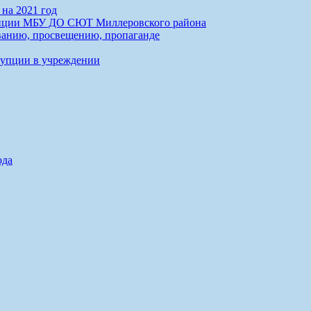
на 2021 год
упции МБУ ДО СЮТ Миллеровского района
анию, просвещению, пропаганде
рупции в учреждении
ода