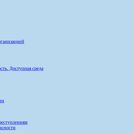
рганизацией
сть. Доступная среда
ии
реступлениям
асности