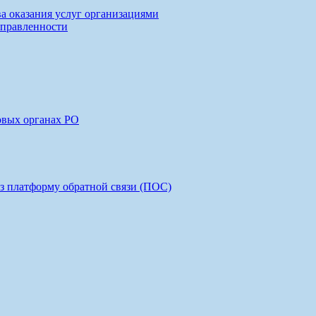
ва оказания услуг организациями
аправленности
овых органах РО
з платформу обратной связи (ПОС)