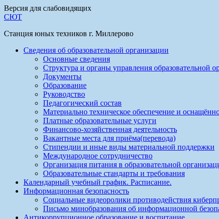
Версия для слабовидящих
СЮТ
Станция юных техников г. Миллерово
Сведения об образовательной организации
Основные сведения
Структура и органы управления образовательной о
Документы
Образование
Руководство
Педагогический состав
Материально техническое обеспечение и оснащённо
Платные образовательные услуги
Финансово-хозяйственная деятельность
Вакантные места для приёма(перевода)
Стипендии и иные виды материальной поддержки
Международное сотрудничество
Организация питания в образовательной организац
Образовательные стандарты и требования
Календарный учебный график. Расписание.
Информационная безопасность
Социальные видеоролики противодействия киберп
Письмо минобразования об информационной безоп
Антикоррупционное образование и воспитание