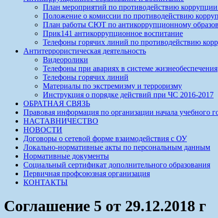
План мероприятий по противодействию коррупции 
Положение о комиссии по противодействию корр
План работы СЮТ по антикоррупционному образов
Прик141 антикоррупционное воспитание
Телефоны горячих линий по противодействию кор
Антитеррористическая деятельность
Видеоролики
Телефоны при авариях в системе жизнеобеспечения
Телефоны горячих линий
Материалы по экстремизму и терроризму
Инструкция о порядке действий при ЧС 2016-2017
ОБРАТНАЯ СВЯЗЬ
Правовая информация по организации начала учебного г
НАСТАВНИЧЕСТВО
НОВОСТИ
Договоры о сетевой форме взаимодействия с ОУ
Локально-нормативные акты по персональным данным
Нормативные документы
Социальный сертификат дополнительного образования
Первичная профсоюзная организация
КОНТАКТЫ
Соглашение 5 от 29.12.2018 г