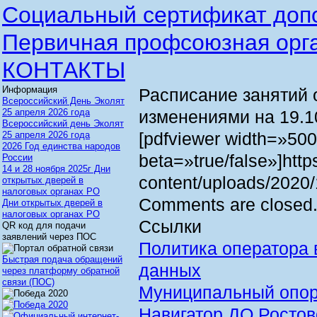
Социальный сертификат доп
Первичная профсоюзная орг
КОНТАКТЫ
Информация
Расписание занятий о
Всероссийский День Эколят
25 апреля 2026 года
изменениями на 19.1
Всероссийский день Эколят
[pdfviewer width=»50
25 апреля 2026 года
2026 Год единства народов
beta=»true/false»]https
России
14 и 28 ноября 2025г Дни
content/uploads/2020/1
открытых дверей в
налоговых органах РО
Comments are closed
Дни открытых дверей в
налоговых органах РО
Ссылки
QR код для подачи
заявлений через ПОС
Политика оператора 
Быстрая подача обращений
данных
через платформу обратной
связи (ПОС)
Муниципальный опор
Навигатор ДО Ростов