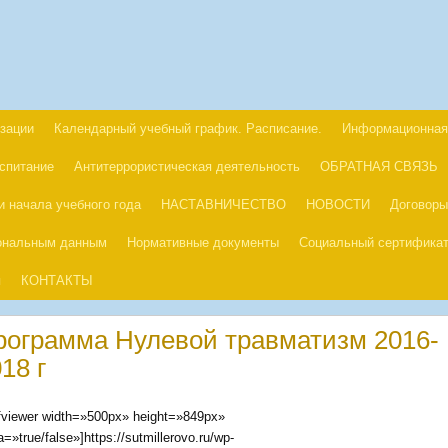
изации
Календарный учебный график. Расписание.
Информационная
оспитание
Антитеррористическая деятельность
ОБРАТНАЯ СВЯЗЬ
 начала учебного года
НАСТАВНИЧЕСТВО
НОВОСТИ
Договоры
сональным данным
Нормативные документы
Социальный сертификат
я
КОНТАКТЫ
рограмма Нулевой травматизм 2016-
18 г
fviewer width=»500px» height=»849px»
a=»true/false»]https://sutmillerovo.ru/wp-