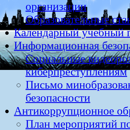
организации
Образовательные ста
Календарный учебный г
Информационная безоп
Социальные видеоро
киберпреступлениям
Письмо минобразова
безопасности
Антикоррупционное обр
План мероприятий п