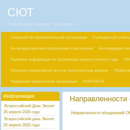
СЮТ
Станция юных техников г. Миллерово
Сведения об образовательной организации
Календарный учебны
Антикоррупционное образование и воспитание
Антитеррористич
Правовая информация по организации начала учебного года
НА
Локально-нормативные акты по персональным данным
Нормати
Первичная профсоюзная организация
КОНТАКТЫ
Информация
Направленности
Всероссийский День Эколят
25 апреля 2026 года
Направленности объединений С
Всероссийский день Эколят
25 апреля 2026 года