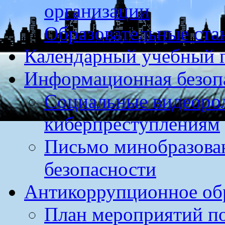
организации
Образовательные ста
Календарный учебный г
Информационная безоп
Социальные видеоро
киберпреступлениям
Письмо минобразова
безопасности
Антикоррупционное обр
План мероприятий п