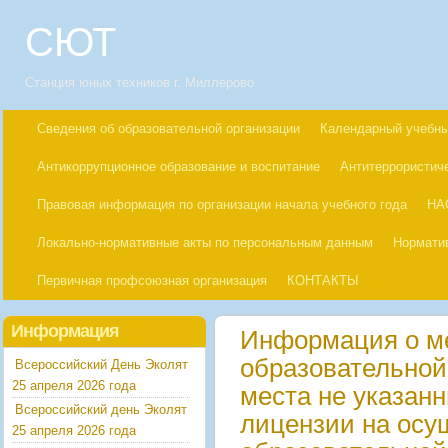
СЮТ
Станция юных техников г. Миллерово
Сведения об образовательной организации
Календарный учебны
Антикоррупционное образование и воспитание
Антитеррористич
Правовая информация по организации начала учебного года
НА
Локально-нормативные акты по персональным данным
Нормати
Первичная профсоюзная организация
КОНТАКТЫ
Информация
Информация о м
образовательной
Всероссийский День Эколят
25 апреля 2026 года
места не указан
Всероссийский день Эколят
лицензии на осу
25 апреля 2026 года