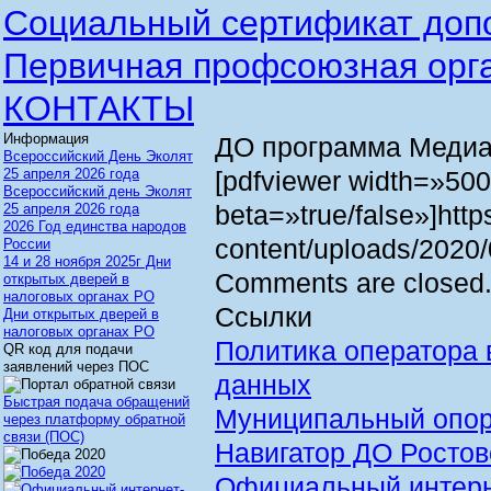
Социальный сертификат доп
Первичная профсоюзная орг
КОНТАКТЫ
Информация
ДО программа Медиа
Всероссийский День Эколят
25 апреля 2026 года
[pdfviewer width=»50
Всероссийский день Эколят
beta=»true/false»]https
25 апреля 2026 года
2026 Год единства народов
content/uploads/2020/
России
14 и 28 ноября 2025г Дни
Comments are closed
открытых дверей в
налоговых органах РО
Ссылки
Дни открытых дверей в
налоговых органах РО
Политика оператора 
QR код для подачи
заявлений через ПОС
данных
Быстрая подача обращений
Муниципальный опор
через платформу обратной
связи (ПОС)
Навигатор ДО Ростов
Официальный интерне