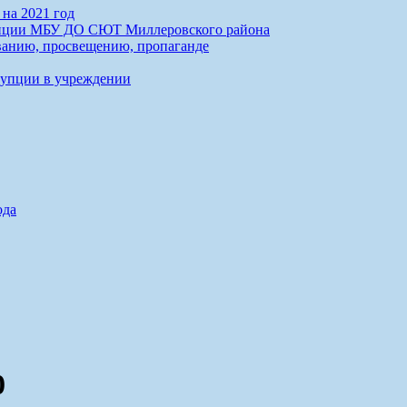
на 2021 год
упции МБУ ДО СЮТ Миллеровского района
анию, просвещению, пропаганде
рупции в учреждении
ода
0