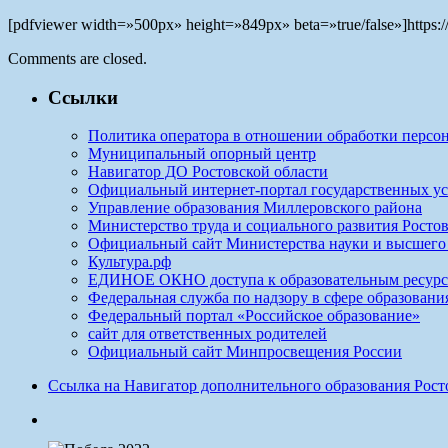
[pdfviewer width=»500px» height=»849px» beta=»true/false»]https://
Comments are closed.
Ссылки
Политика оператора в отношении обработки персо
Муниципальный опорный центр
Навигатор ДО Ростовской области
Официальный интернет-портал государственных ус
Управление образования Миллеровского района
Министерство труда и социального развития Ростов
Официальный сайт Министерства науки и высшего
Культура.рф
ЕДИНОЕ ОКНО доступа к образовательным ресур
Федеральная служба по надзору в сфере образовани
Федеральный портал «Российское образование»
сайт для ответственных родителей
Официальный сайт Минпросвещения России
Ссылка на Навигатор дополнительного образования Рос