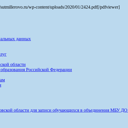
sutmillerovo.ru/wp-content/uploads/2020/01/2424.pdf[/pdfviewer]
нальных данных
луг
ской области
 образования Российской Федерации
сам
я
товской области для записи обучающихся в объединения МБУ Д