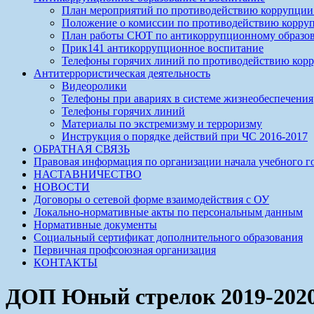
План мероприятий по противодействию коррупции 
Положение о комиссии по противодействию корр
План работы СЮТ по антикоррупционному образов
Прик141 антикоррупционное воспитание
Телефоны горячих линий по противодействию кор
Антитеррористическая деятельность
Видеоролики
Телефоны при авариях в системе жизнеобеспечения
Телефоны горячих линий
Материалы по экстремизму и терроризму
Инструкция о порядке действий при ЧС 2016-2017
ОБРАТНАЯ СВЯЗЬ
Правовая информация по организации начала учебного г
НАСТАВНИЧЕСТВО
НОВОСТИ
Договоры о сетевой форме взаимодействия с ОУ
Локально-нормативные акты по персональным данным
Нормативные документы
Социальный сертификат дополнительного образования
Первичная профсоюзная организация
КОНТАКТЫ
ДОП Юный стрелок 2019-202