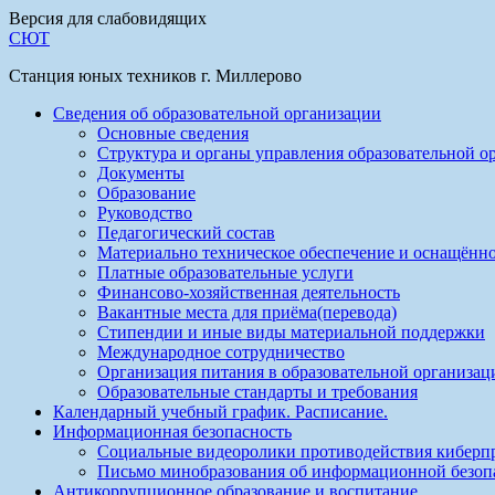
Версия для слабовидящих
СЮТ
Станция юных техников г. Миллерово
Сведения об образовательной организации
Основные сведения
Структура и органы управления образовательной о
Документы
Образование
Руководство
Педагогический состав
Материально техническое обеспечение и оснащённо
Платные образовательные услуги
Финансово-хозяйственная деятельность
Вакантные места для приёма(перевода)
Стипендии и иные виды материальной поддержки
Международное сотрудничество
Организация питания в образовательной организац
Образовательные стандарты и требования
Календарный учебный график. Расписание.
Информационная безопасность
Социальные видеоролики противодействия киберп
Письмо минобразования об информационной безоп
Антикоррупционное образование и воспитание