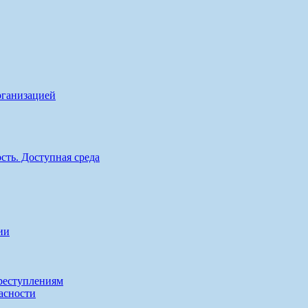
рганизацией
сть. Доступная среда
ии
реступлениям
асности