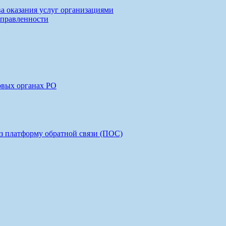
ва оказания услуг организациями
аправленности
овых органах РО
з платформу обратной связи (ПОС)