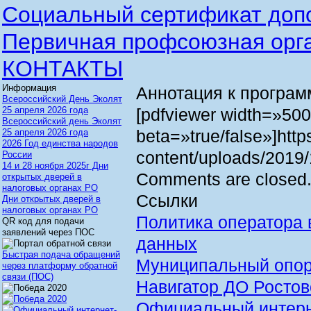
Социальный сертификат доп
Первичная профсоюзная орг
КОНТАКТЫ
Информация
Аннотация к програм
Всероссийский День Эколят
25 апреля 2026 года
[pdfviewer width=»50
Всероссийский день Эколят
beta=»true/false»]https
25 апреля 2026 года
2026 Год единства народов
content/uploads/2019/1
России
14 и 28 ноября 2025г Дни
Comments are closed
открытых дверей в
налоговых органах РО
Ссылки
Дни открытых дверей в
налоговых органах РО
Политика оператора 
QR код для подачи
заявлений через ПОС
данных
Быстрая подача обращений
Муниципальный опор
через платформу обратной
связи (ПОС)
Навигатор ДО Ростов
Официальный интерне